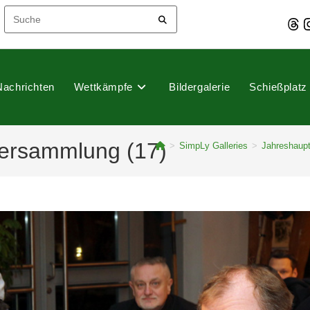
Thre
I
Nachrichten
Wettkämpfe
Bildergalerie
Schießplatz
ersammlung (17)
>
SimpLy Galleries
>
Jahreshaup