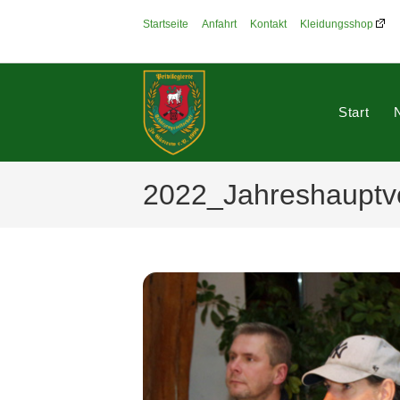
Zum
Startseite
Anfahrt
Kontakt
Kleidungsshop
Inhalt
springen
Start
2022_Jahreshauptv