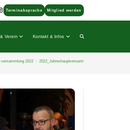
ads
nstagram
Terminabsprache
Mitglied werden
 & Verein
Kontakt & Infos
Website-
t-versammlung 2022
>
2022_Jahreshauptversammlung (17)
Suche
umschalten