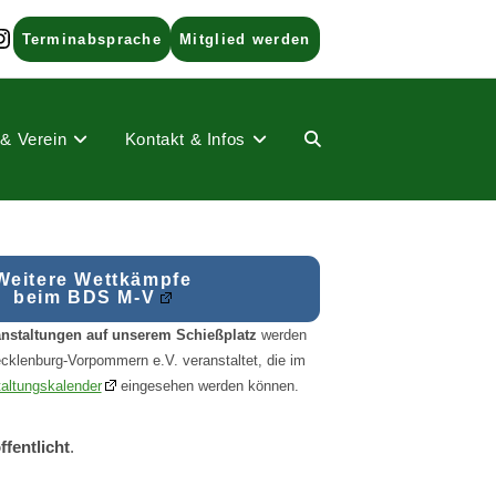
ads
nstagram
Terminabsprache
Mitglied werden
 & Verein
Kontakt & Infos
Website-
Suche
Weitere Wettkämpfe
beim BDS M-V
anstaltungen auf unserem Schießplatz
werden
klenburg-Vorpommern e.V. veranstaltet, die im
umschalten
altungskalender
eingesehen werden können.
ffentlicht
.