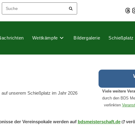
Thre
I
Nachrichten
Wettkämpfe
Bildergalerie
Schießplatz
Viele weitere Ver
ns auf unserem Schießplatz im Jahr 2026
durch den BDS Mec
verlinkten
Veranst
bnisse der Vereinspokale werden auf
bdsmeisterschaft.de
verö