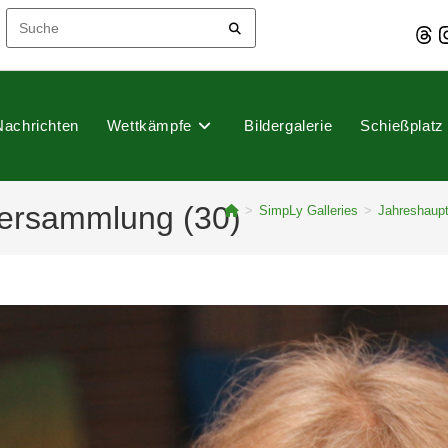
Thre
I
Nachrichten
Wettkämpfe
Bildergalerie
Schießplatz
ersammlung (30)
>
SimpLy Galleries
>
Jahreshaup