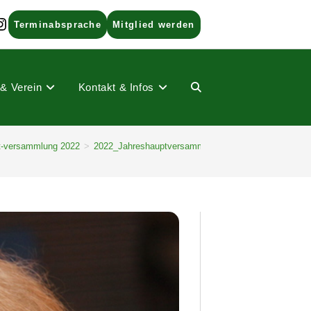
ads
nstagram
Terminabsprache
Mitglied werden
 & Verein
Kontakt & Infos
Website-
t-versammlung 2022
>
2022_Jahreshauptversammlung (30)
Suche
umschalten