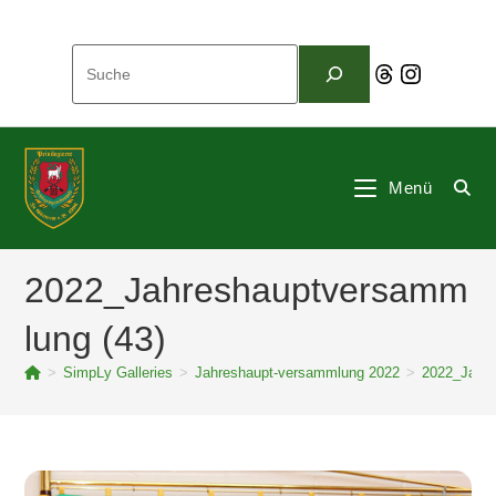
Zum
Inhalt
Suchen
springen
Threads
Instagram
Menü
2022_Jahreshauptversamm
lung (43)
>
SimpLy Galleries
>
Jahreshaupt-versammlung 2022
>
2022_Jahre