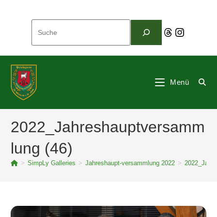
Zum
Inhalt
Suchen
springen
Threads
Instagram
Menü
2022_Jahreshauptversamm
lung (46)
>
SimpLy Galleries
>
Jahreshaupt-versammlung 2022
>
2022_Jahre