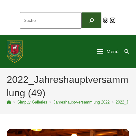
Zum
Inhalt
Suchen
springen
Threads
Instagram
Menü
2022_Jahreshauptversamm
lung (49)
>
SimpLy Galleries
>
Jahreshaupt-versammlung 2022
>
2022_Jahre