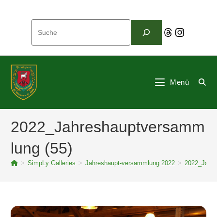
Zum
Inhalt
Suchen
springen
Threads
Instagram
Menü
2022_Jahreshauptversamm
lung (55)
>
SimpLy Galleries
>
Jahreshaupt-versammlung 2022
>
2022_Jahre