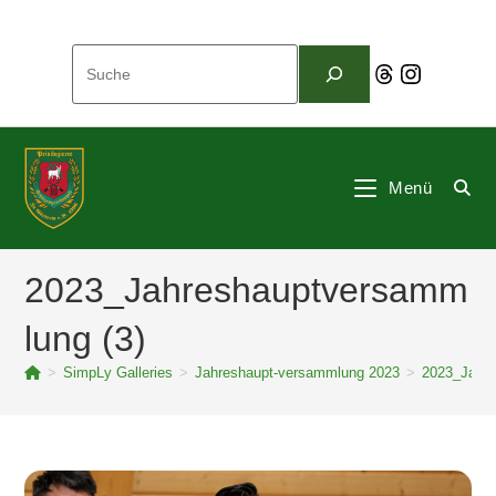
Zum
Inhalt
Suchen
springen
Threads
Instagram
Menü
2023_Jahreshauptversamm
lung (3)
>
SimpLy Galleries
>
Jahreshaupt-versammlung 2023
>
2023_Jahre