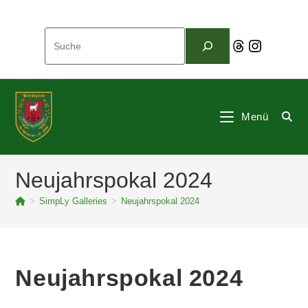
Zum
Inhalt
Suchen
springen
Threads
Instagram
Menü
Neujahrspokal 2024
>
SimpLy Galleries
>
Neujahrspokal 2024
Neujahrspokal 2024