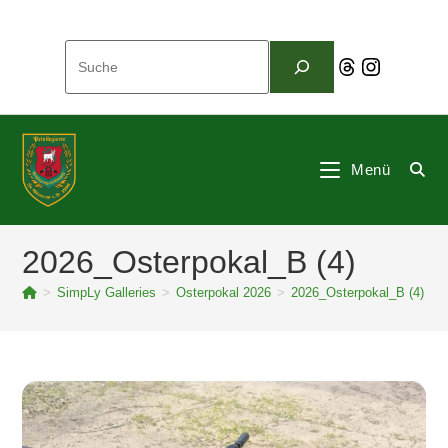
Zum
Inhalt
Suchen
springen
Threads
Instagram
Menü
2026_Osterpokal_B (4)
>
SimpLy Galleries
>
Osterpokal 2026
>
2026_Osterpokal_B (4)