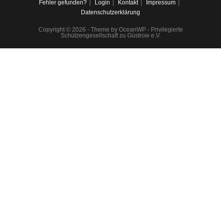
Fehler gefunden?
Login
Kontakt
Impressum
Datenschutzerklärung
Copyright © 2026 - Theme by OceanWP - Privilegierte
Schützengesellschaft zu Güstrow e.V.