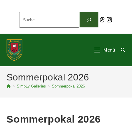
Zum
Inhalt
Suchen
springen
Threads
Instagram
Menü
Sommerpokal 2026
>
SimpLy Galleries
>
Sommerpokal 2026
Sommerpokal 2026