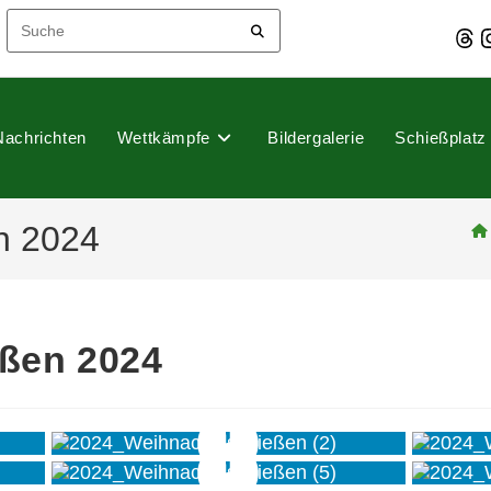
Thre
I
Nachrichten
Wettkämpfe
Bildergalerie
Schießplatz
n 2024
ßen 2024