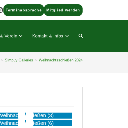
ads
nstagram
Terminabsprache
Mitglied werden
 & Verein
Kontakt & Infos
Website-
>
SimpLy Galleries
>
Weihnachtsschießen 2024
Suche
umschalten