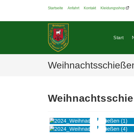
Zum
Startseite
Anfahrt
Kontakt
Kleidungsshop
Inhalt
springen
Start
Weihnachtsschieße
Weihnachtsschie