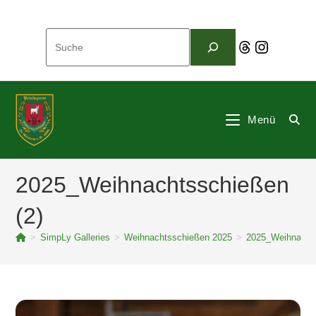
Zum
Inhalt
Suchen
springen
Threads
Instagram
Menü
2025_Weihnachtsschießen
(2)
>
SimpLy Galleries
>
Weihnachtsschießen 2025
>
2025_Weihnachts