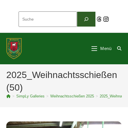
Zum
Inhalt
Suchen
springen
Threads
Instagram
Menü
2025_Weihnachtsschießen
(50)
>
SimpLy Galleries
>
Weihnachtsschießen 2025
>
2025_Weihnachts