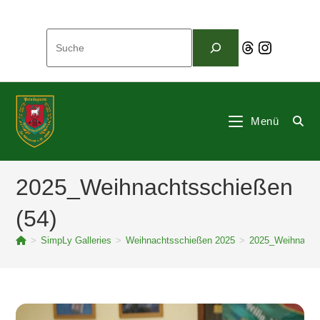
Zum
Inhalt
Suchen
springen
Threads
Instagram
Menü
2025_Weihnachtsschießen
(54)
>
SimpLy Galleries
>
Weihnachtsschießen 2025
>
2025_Weihnachts