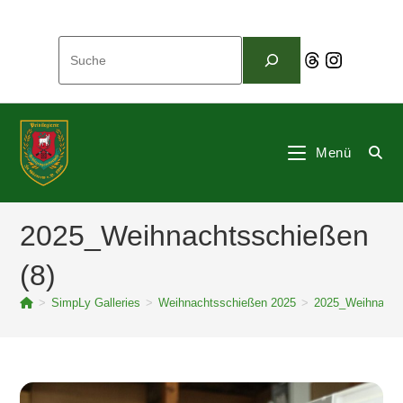
Zum
Inhalt
Suchen
springen
Threads
Instagram
Menü
2025_Weihnachtsschießen
(8)
>
SimpLy Galleries
>
Weihnachtsschießen 2025
>
2025_Weihnachts