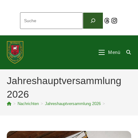
Zum
Inhalt
Suchen
springen
Threads
Instagram
Menü
Jahreshauptversammlung
2026
>
Nachrichten
>
Jahreshauptversammlung 2026
>