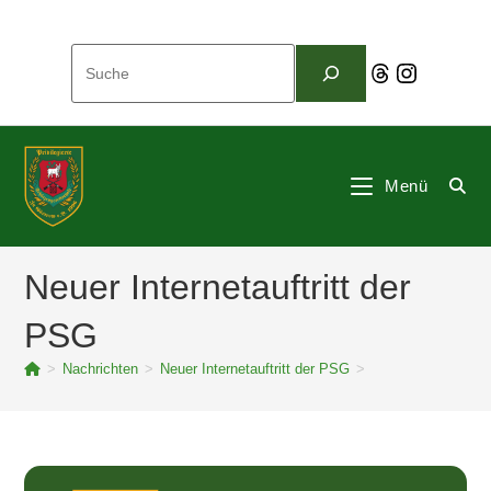
Zum
Inhalt
Suchen
springen
Threads
Instagram
Menü
Neuer Internetauftritt der
PSG
>
Nachrichten
>
Neuer Internetauftritt der PSG
>