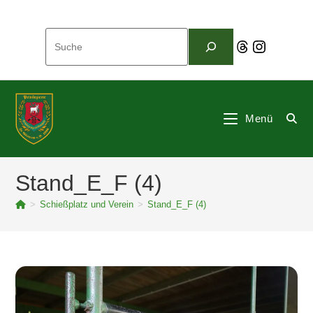
Zum
Inhalt
Suchen
springen
Threads
Instagram
Menü
Stand_E_F (4)
>
Schießplatz und Verein
>
Stand_E_F (4)