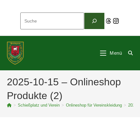
Zum
Inhalt
Suchen
springen
Threads
Instagram
Menü
2025-10-15 – Onlineshop
Produkte (2)
>
Schießplatz und Verein
>
Onlineshop für Vereinskleidung
>
2025-1