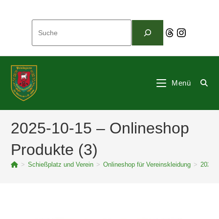
Zum
Inhalt
Suchen
springen
Threads
Instagram
Menü
2025-10-15 – Onlineshop
Produkte (3)
>
Schießplatz und Verein
>
Onlineshop für Vereinskleidung
>
2025-1