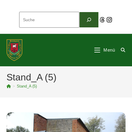
Zum
Inhalt
Suchen
springen
Threads
Instagram
Menü
Stand_A (5)
>
Stand_A (5)